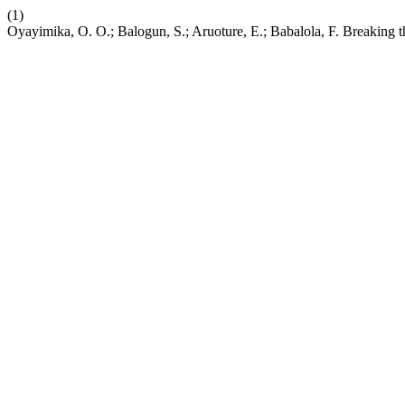
(1)
Oyayimika, O. O.; Balogun, S.; Aruoture, E.; Babalola, F. Breaking t